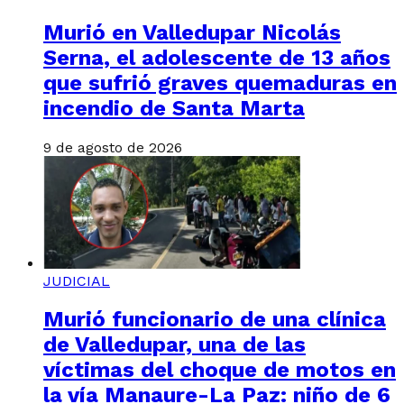
Murió en Valledupar Nicolás
Serna, el adolescente de 13 años
que sufrió graves quemaduras en
incendio de Santa Marta
9 de agosto de 2026
JUDICIAL
Murió funcionario de una clínica
de Valledupar, una de las
víctimas del choque de motos en
la vía Manaure-La Paz: niño de 6