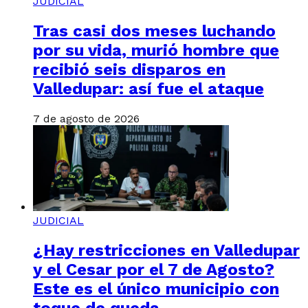
JUDICIAL
Tras casi dos meses luchando
por su vida, murió hombre que
recibió seis disparos en
Valledupar: así fue el ataque
7 de agosto de 2026
JUDICIAL
¿Hay restricciones en Valledupar
y el Cesar por el 7 de Agosto?
Este es el único municipio con
toque de queda