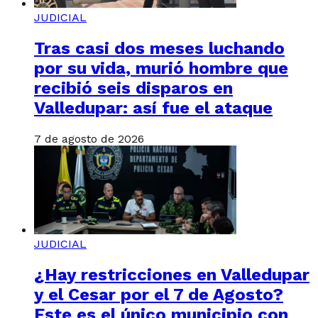
JUDICIAL
Tras casi dos meses luchando
por su vida, murió hombre que
recibió seis disparos en
Valledupar: así fue el ataque
7 de agosto de 2026
JUDICIAL
¿Hay restricciones en Valledupar
y el Cesar por el 7 de Agosto?
Este es el único municipio con