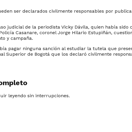
 pueden ser declarados civilmente responsables por publi
so judicial de la periodista Vicky Dávila, quien había sid
licía Casanare, coronel Jorge Hilario Estupiñán, cuestio
nto y campaña.
ebía pagar ninguna sanción al estudiar la tutela que pre
unal Superior de Bogotá que los declaró civilmente respons
completo
guir leyendo sin interrupciones.