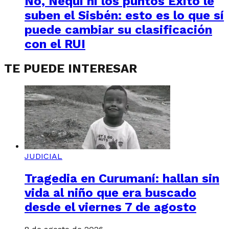
No, Nequi ni los puntos Éxito le
suben el Sisbén: esto es lo que sí
puede cambiar su clasificación
con el RUI
TE PUEDE INTERESAR
JUDICIAL
Tragedia en Curumaní: hallan sin
vida al niño que era buscado
desde el viernes 7 de agosto