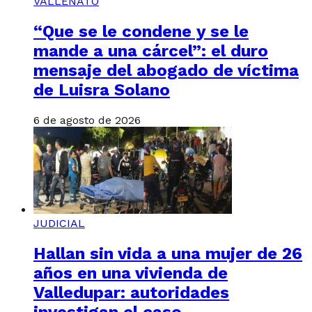
VALLENATO
“Que se le condene y se le
mande a una cárcel”: el duro
mensaje del abogado de víctima
de Luisra Solano
6 de agosto de 2026
JUDICIAL
Hallan sin vida a una mujer de 26
años en una vivienda de
Valledupar: autoridades
investigan el caso