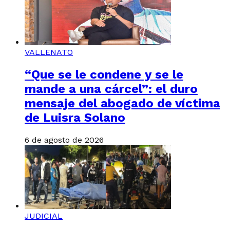
VALLENATO
“Que se le condene y se le
mande a una cárcel”: el duro
mensaje del abogado de víctima
de Luisra Solano
6 de agosto de 2026
JUDICIAL