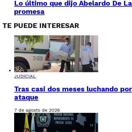
Lo último que dijo Abelardo De La
promesa
TE PUEDE INTERESAR
JUDICIAL
Tras casi dos meses luchando por 
ataque
7 de agosto de 2026