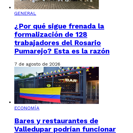
GENERAL
¿Por qué sigue frenada la
formalización de 128
trabajadores del Rosario
Pumarejo? Esta es la razón
7 de agosto de 2026
ECONOMÍA
Bares y restaurantes de
Valledupar podrían funcionar