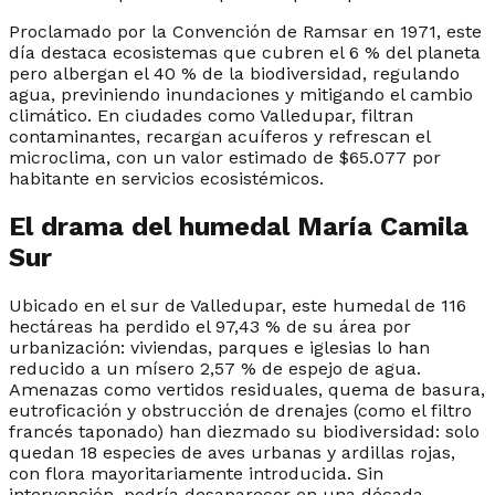
Proclamado por la Convención de Ramsar en 1971, este
día destaca ecosistemas que cubren el 6 % del planeta
pero albergan el 40 % de la biodiversidad, regulando
agua, previniendo inundaciones y mitigando el cambio
climático. En ciudades como Valledupar, filtran
contaminantes, recargan acuíferos y refrescan el
microclima, con un valor estimado de $65.077 por
habitante en servicios ecosistémicos.​
El drama del humedal María Camila
Sur
Ubicado en el sur de Valledupar, este humedal de 116
hectáreas ha perdido el 97,43 % de su área por
urbanización: viviendas, parques e iglesias lo han
reducido a un mísero 2,57 % de espejo de agua.
Amenazas como vertidos residuales, quema de basura,
eutroficación y obstrucción de drenajes (como el filtro
francés taponado) han diezmado su biodiversidad: solo
quedan 18 especies de aves urbanas y ardillas rojas,
con flora mayoritariamente introducida. Sin
intervención, podría desaparecer en una década.