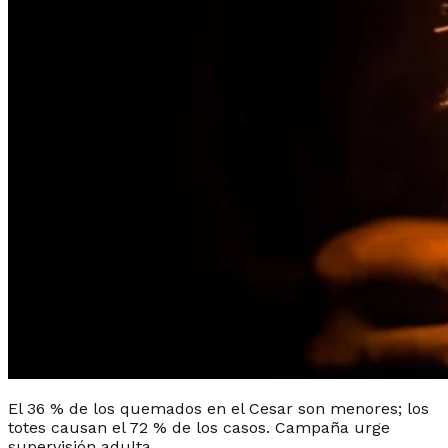
El 36 % de los quemados en el Cesar son menores; los
totes causan el 72 % de los casos. Campaña urge
supervisión adulta.