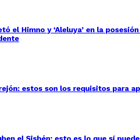
tó el Himno y ‘Aleluya’ en la posesión
dente
ejón: estos son los requisitos para ap
uben el Sisbén: esto es lo que sí pued