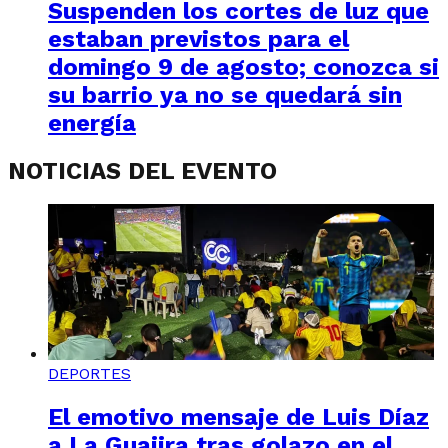
Suspenden los cortes de luz que
estaban previstos para el
domingo 9 de agosto; conozca si
su barrio ya no se quedará sin
energía
NOTICIAS DEL EVENTO
DEPORTES
El emotivo mensaje de Luis Díaz
a La Guajira tras golazo en el