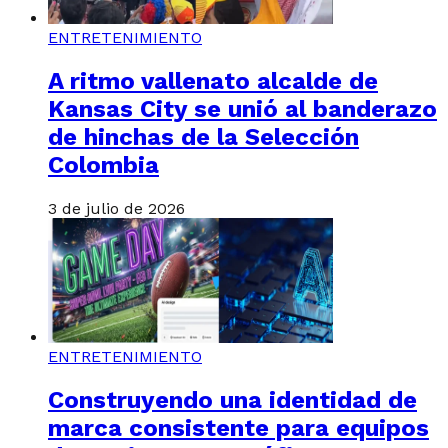
ENTRETENIMIENTO
A ritmo vallenato alcalde de
Kansas City se unió al banderazo
de hinchas de la Selección
Colombia
3 de julio de 2026
ENTRETENIMIENTO
Construyendo una identidad de
marca consistente para equipos