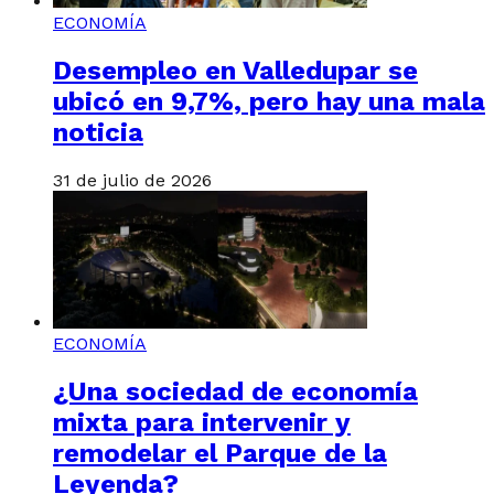
ECONOMÍA
Desempleo en Valledupar se
ubicó en 9,7%, pero hay una mala
noticia
31 de julio de 2026
ECONOMÍA
¿Una sociedad de economía
mixta para intervenir y
remodelar el Parque de la
Leyenda?