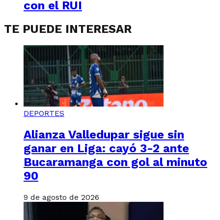
con el RUI
TE PUEDE INTERESAR
DEPORTES
Alianza Valledupar sigue sin
ganar en Liga: cayó 3-2 ante
Bucaramanga con gol al minuto
90
9 de agosto de 2026