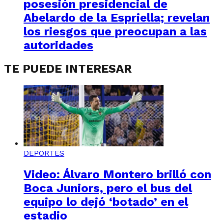
posesión presidencial de
Abelardo de la Espriella; revelan
los riesgos que preocupan a las
autoridades
TE PUEDE INTERESAR
DEPORTES
Video: Álvaro Montero brilló con
Boca Juniors, pero el bus del
equipo lo dejó ‘botado’ en el
estadio