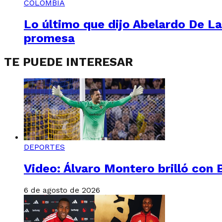
COLOMBIA
Lo último que dijo Abelardo De La
promesa
TE PUEDE INTERESAR
DEPORTES
Video: Álvaro Montero brilló con B
6 de agosto de 2026