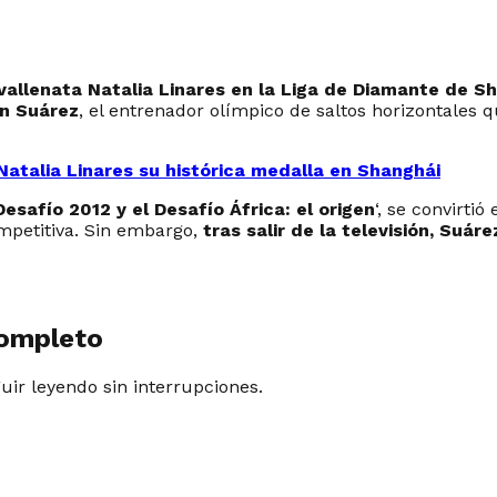
vallenata Natalia Linares en la Liga de Diamante de
ín Suárez
, el entrenador olímpico de saltos horizontales
 Natalia Linares su histórica medalla en Shanghái
Desafío 2012 y el Desafío África: el origen
‘, se convirti
ompetitiva. Sin embargo,
tras salir de la televisión, Suá
completo
guir leyendo sin interrupciones.