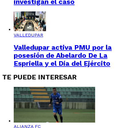
investigan el caso
VALLEDUPAR
Valledupar activa PMU por la
posesión de Abelardo De La
Espriella y el Día del Ejército
TE PUEDE INTERESAR
ALIANZA FC