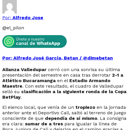
Por:
Alfredo Jose
@
el_pilon
Por: Alfredo José García, Betan / @dimebetan
Alianza Valledupar
cerró con una sonrisa su última
presentación del semestre en casa tras derrotar
2-1 a
Atlético Bucaramanga
en el
Estadio Armando
Maestre
. Con este resultado, el cuadro de Valledupar
selló su
clasificación a la siguiente ronda de la Copa
BetPlay
.
El elenco local, que venía de un
tropiezo
en la jornada
anterior ante el Deportivo Cali, saltó al terreno de juego
consciente de que
dependía de sí mismo
. La consigna
era clara:
sumar de a tres
para igualar la línea de
Boca Juniors de Cali y dejarlos en el camino gracias a