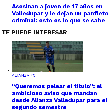
Asesinan a joven de 17 años en
Valledupar y le dejan un panfleto
criminal: esto es lo que se sabe
TE PUEDE INTERESAR
ALIANZA FC
“Queremos pelear el título”: el
ambicioso aviso que mandan
desde Alianza Valledupar para el
segundo semestre